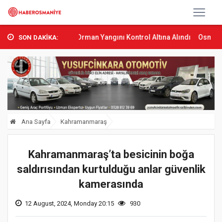
Sumbas’ta Orman Yangını Kontrol Altına Alındı
Osmaniye’de Tren 
SON DAKİKA:
Ana Sayfa
Kahramanmaraş
Kahramanmaraş’ta besicinin boğa
saldırısından kurtulduğu anlar güvenlik
kamerasında
12 August, 2024, Monday 20:15
930