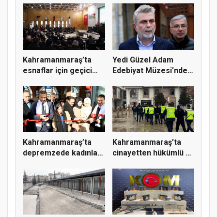
Kahramanmaraş’ta
Yedi Güzel Adam
esnaflar için geçici
Edebiyat Müzesi’nde
çarşı k...
restorasy...
Kahramanmaraş’ta
Kahramanmaraş’ta
depremzede kadınlar
cinayetten hükümlü 4
için ser...
firari...