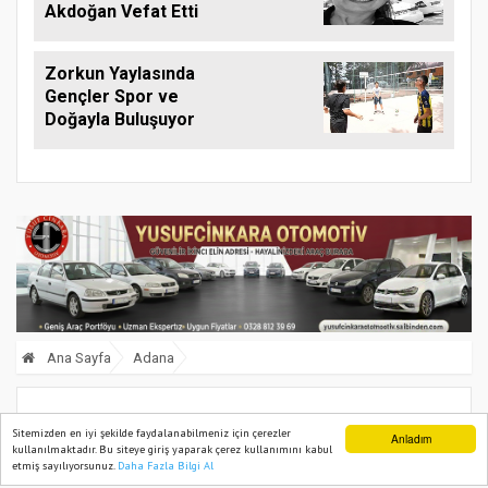
Akdoğan Vefat Etti
Zorkun Yaylasında
Gençler Spor ve
Doğayla Buluşuyor
Ana Sayfa
Adana
Adana’da balkondan düşen kişi öldü
Sitemizden en iyi şekilde faydalanabilmeniz için çerezler
Anladım
kullanılmaktadır. Bu siteye giriş yaparak çerez kullanımını kabul
etmiş sayılıyorsunuz.
Daha Fazla Bilgi Al
Ana Sayfa
Web TV
Foto Galeri
Yazarlar
12 August, 2024, Monday 20:20
57385