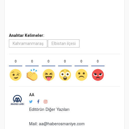
Anahtar Kelimeler:
Kahramanmaraş
Elbistan ilçesi
0
0
0
0
0
0
AA
Editörün Diğer Yazıları
Mail:
aa@haberosmaniye.com