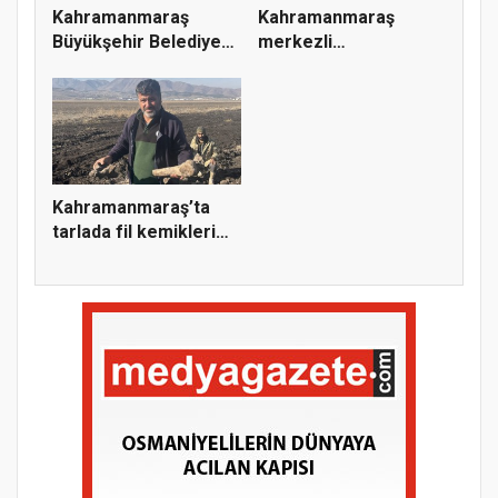
Kahramanmaraş
Kahramanmaraş
Büyükşehir Belediyesi
merkezli
Elbistan’...
operasyonda 27 silah
e...
Kahramanmaraş’ta
tarlada fil kemikleri
bulund...