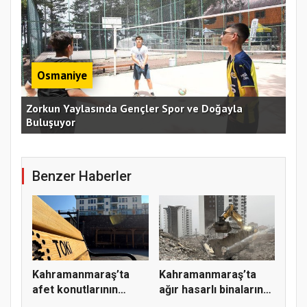
Osmaniye
an
Zorkun Yaylasında Gençler Spor ve Doğayla
Buluşuyor
Baş
Benzer Haberler
Kahramanmaraş’ta
Kahramanmaraş’ta
afet konutlarının
ağır hasarlı binaların
tamamı 202...
yıkım...