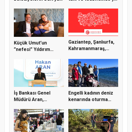
borcu 3 milya...
Gaziantep, Şanlıurfa,
Küçük Umut’un
Kahramanmaraş,
”nefesi” Yıldırım
Malatya,...
çiftinin mutl...
İş Bankası Genel
Engelli kadının deniz
Müdürü Aran,
kenarında oturma
Uluslararası Re...
hayali...