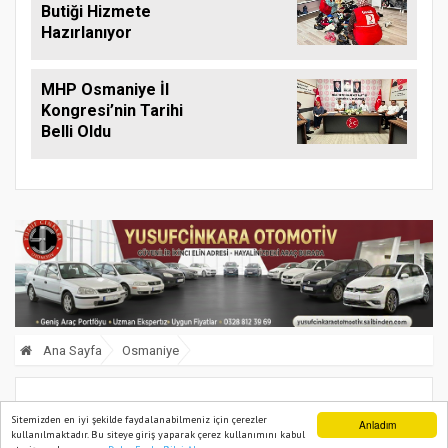
Butiği Hizmete
Hazırlanıyor
MHP Osmaniye İl
Kongresi’nin Tarihi
Belli Oldu
Ana Sayfa
Osmaniye
19 Eylül Gaziler Günü'nde Osmaniye'de
Sitemizden en iyi şekilde faydalanabilmeniz için çerezler
Anladım
kullanılmaktadır. Bu siteye giriş yaparak çerez kullanımını kabul
Şehitlik Ziyareti