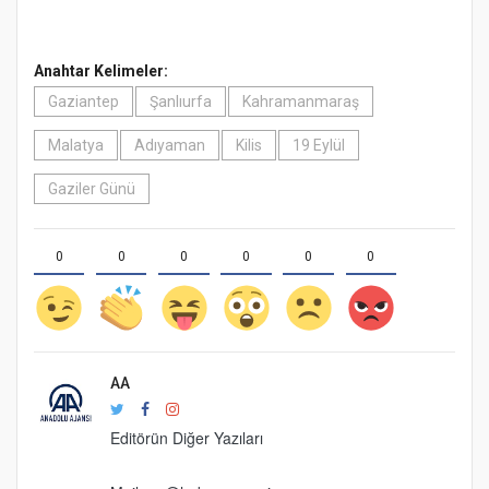
Anahtar Kelimeler:
Gaziantep
Şanlıurfa
Kahramanmaraş
Malatya
Adıyaman
Kilis
19 Eylül
Gaziler Günü
0
0
0
0
0
0
AA
Editörün Diğer Yazıları