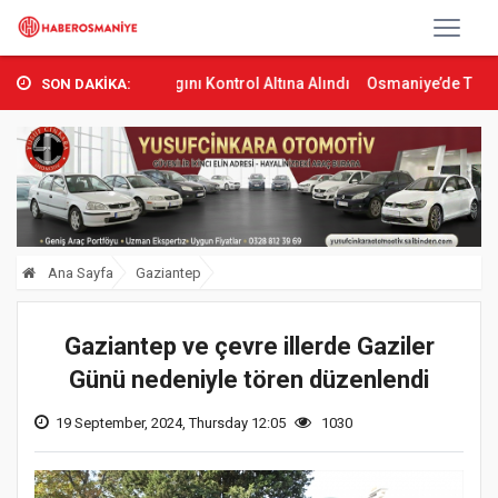
Orman Yangını Kontrol Altına Alındı
Osmaniye’de Tren Çarpması: G
SON DAKİKA:
Ana Sayfa
Gaziantep
Gaziantep ve çevre illerde Gaziler
Günü nedeniyle tören düzenlendi
19 September, 2024, Thursday 12:05
1030