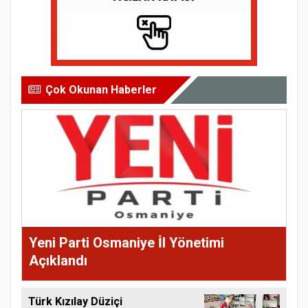
Çok Okunan Haberler
Yeni Parti Osmaniye İl Yönetimi
Açıklandı
Türk Kızılay Düziçi