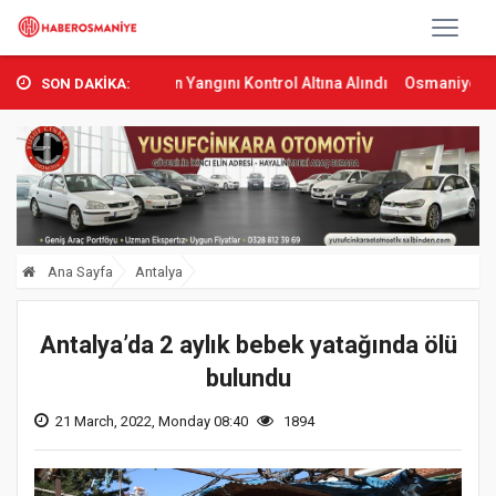
as’ta Orman Yangını Kontrol Altına Alındı
Osmaniye’de Tren Çarpma
SON DAKİKA:
Ana Sayfa
Antalya
Antalya’da 2 aylık bebek yatağında ölü
bulundu
21 March, 2022, Monday 08:40
1894