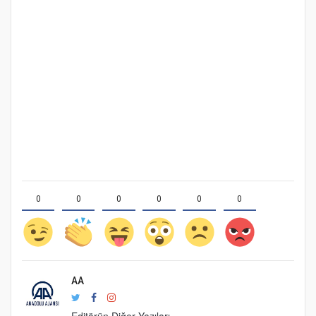
0
0
0
0
0
0
AA
Editörün Diğer Yazıları