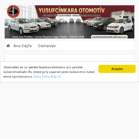
Ana Sayfa
Osmaniye
Osmaniye’de Nevruz kutlandı
Sitemizden en iyi şekilde faydalanabilmeniz için çerezler
Anladım
kullanılmaktadır. Bu siteye giriş yaparak çerez kullanımını kabul
etmiş sayılıyorsunuz.
Daha Fazla Bilgi Al
Ana Sayfa
Web TV
Foto Galeri
Yazarlar
21 March, 2022, Monday 13:04
1808