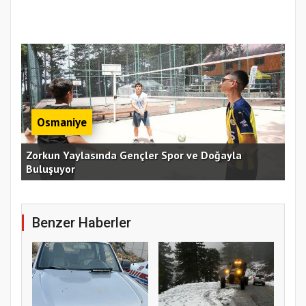
Osmaniye
an
Zorkun Yaylasında Gençler Spor ve Doğayla
Buluşuyor
Baş
Benzer Haberler