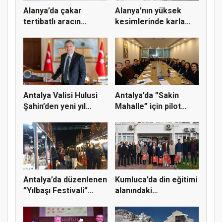
Alanya’da çakar
Alanya’nın yüksek
tertibatlı aracın
kesimlerinde karla
sürücüsüne...
mücadele...
Antalya Valisi Hulusi
Antalya’da ”Sakin
Şahin’den yeni yıl
Mahalle” için pilot
mesa...
bölge s...
Antalya’da düzenlenen
Kumluca’da din eğitimi
”Yılbaşı Festivali”
alanındaki
son...
yarışmalard...