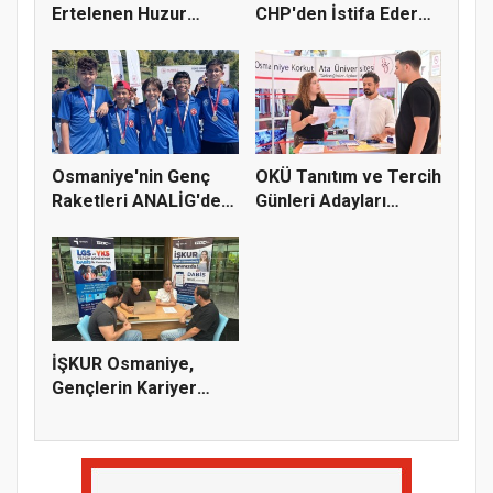
Ertelenen Huzur
CHP'den İstifa Ederek
Toplantısı 6 Ağus...
Yeni...
Osmaniye'nin Genç
OKÜ Tanıtım ve Tercih
Raketleri ANALİG'de
Günleri Adayları
Başarı...
Bekliy...
İŞKUR Osmaniye,
Gençlerin Kariyer
Yolculuğuna...