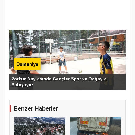
Osmaniye
an
Zorkun Yaylasında Gençler Spor ve Doğayla
Buluşuyor
Baş
Benzer Haberler