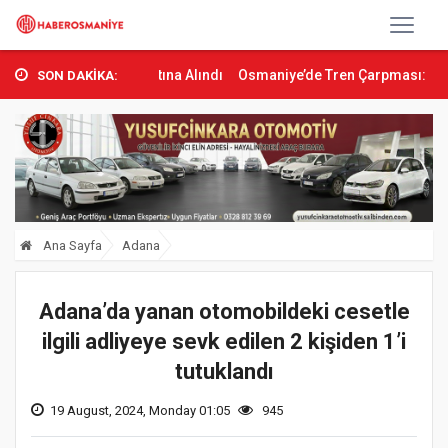
ontrol Altına Alındı
Osmaniye’de Tren Çarpması: Genç Yaralandı
SON DAKİKA:
Ana Sayfa
Adana
Adana’da yanan otomobildeki cesetle
ilgili adliyeye sevk edilen 2 kişiden 1’i
tutuklandı
19 August, 2024, Monday 01:05
945