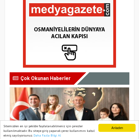
Çok Okunan Haberler
Sitemizden en iyi şekilde faydalanabilmeniz için çerezler
Anladım
kullanılmaktadır. Bu siteye giriş yaparak çerez kullanımını kabul
etmiş sayılıyorsunuz.
Daha Fazla Bilgi Al
Ana Sayfa
Web TV
Foto Galeri
Yazarlar