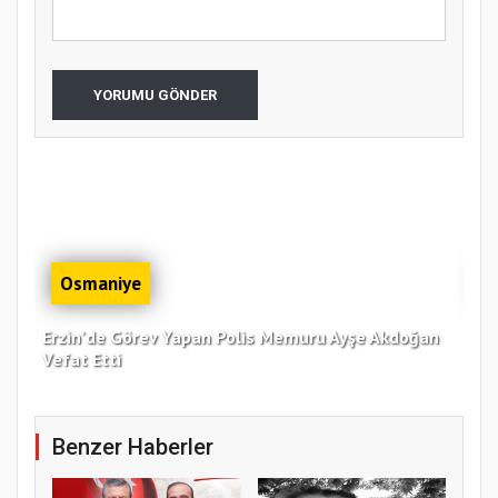
YORUMU GÖNDER
Osmaniye
Erzin'de Görev Yapan Polis Memuru Ayşe Akdoğan
Zor
Vefat Etti
Bul
Benzer Haberler