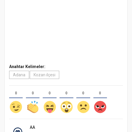
Anahtar Kelimeler:
Adana
Kozan ilçesi
0
0
0
0
0
0
AA