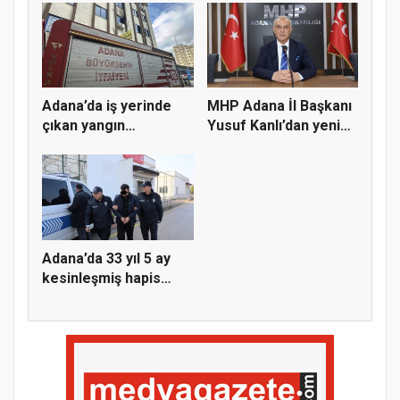
Adana’da iş yerinde
MHP Adana İl Başkanı
çıkan yangın
Yusuf Kanlı’dan yeni
söndürüldü
yıl...
Adana’da 33 yıl 5 ay
kesinleşmiş hapis
cezası...