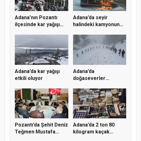
Adana’nın Pozantı
Adana’da seyir
ilçesinde kar yağışı
halindeki kamyonun
etkili...
lastiğinde...
Adana’da kar yağışı
Adana’da
etkili oluyor
doğaseverler
Armutoluğu
Yaylası’nda...
Pozantı’da Şehit Deniz
Adana’da 2 ton 80
Teğmen Mustafa
kilogram kaçak
Kemal Ö...
nargile tütü...