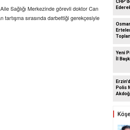
CHP'de
Ederek
Aile Sağlığı Merkezinde görevli doktor Can
Geçti
an tartışma sırasında darbettiği gerekçesiyle
Osman
Ertele
Toplan
Ağusto
Yeni P
İl Baş
Erzin'
Polis
Akdoğa
Köşe