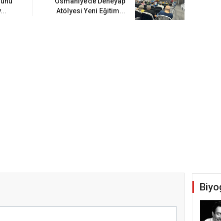
lunu
Osmaniye’de Deneyap
...
Atölyesi Yeni Eğitim...
Biyo