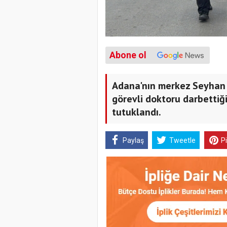
Abone ol
Adana'nın merkez Seyhan i
görevli doktoru darbettiğ
tutuklandı.
Paylaş
Tweetle
P