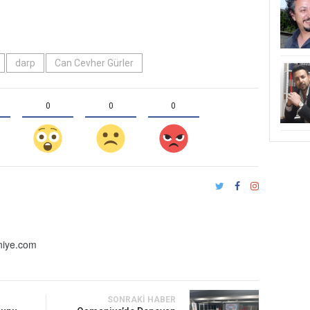
darp
Can Cevher Gürler
0
0
0
iye.com
SONRAKI HABER