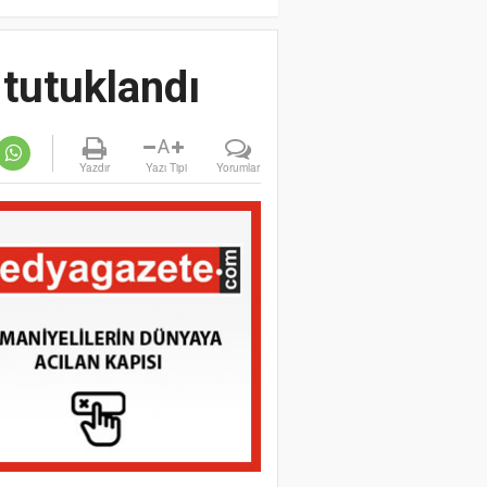
tutuklandı
A
Yazdır
Yazı Tipi
Yorumlar