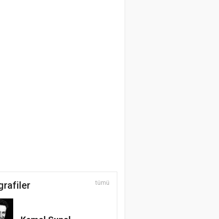
grafiler
tümü