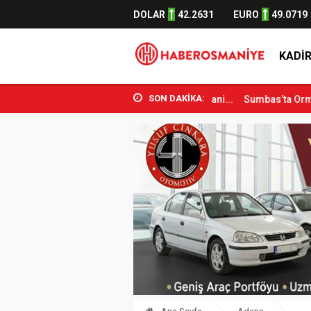
DOLAR
42.2631
EURO
49.0719
KADIR
SON DAKİKA:
or Bakanı Osman Aşkın Bak Osmani...
Sumbas’ta Orman Yangını Kontr