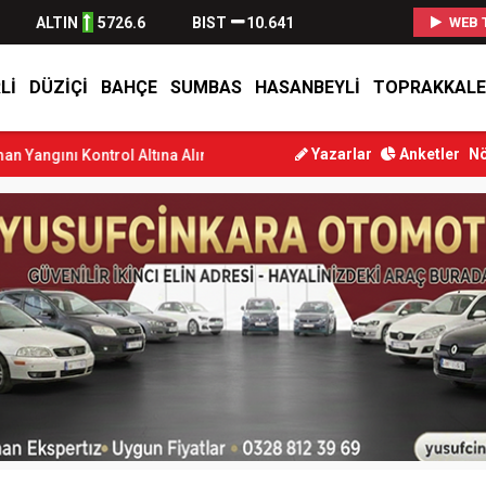
ALTIN
5726.6
BIST
10.641
WEB 
LI
DÜZIÇI
BAHÇE
SUMBAS
HASANBEYLI
TOPRAKKALE
Yazarlar
Anketler
Nö
ol Altına Alındı
Osmaniye’de Tren Çarpması: Genç Yaralandı
Düz