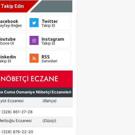
i Takip Edin
Facebook
Twitter
ayfayı Beğen
Takip Et
Youtube
Instagram
bone Ol
Takip Et
inkedin
RSS
akip Et
Servisleri