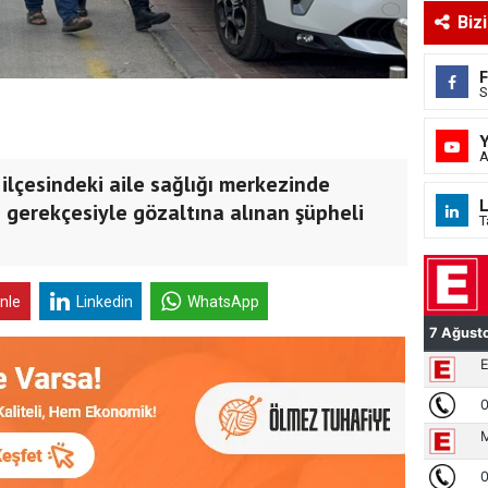
Biz
S
A
lçesindeki aile sağlığı merkezinde
L
i gerekçesiyle gözaltına alınan şüpheli
T
inle
Linkedin
WhatsApp