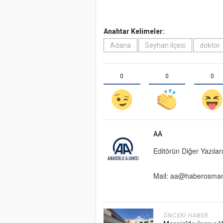
Anahtar Kelimeler:
Adana
Seyhan ilçesi
doktor
0
0
0
AA
Editörün Diğer Yazıları
Mail:
aa@haberosman
ÖNCEKI HABER