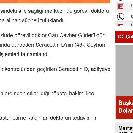
indeki aile sağlığı merkezinde görevli doktoru
na alınan şüpheli tutuklandı.
zinde görevli doktor Can Cevher Gürler'i dün
Ço
asında darbeden Seracettin D'nin (48), Seyhan
işlemleri tamamlandı.
ık kontrolünden geçirilen Seracettin D, adliyeye
nin ardından çıkarıldığı nöbetçi hakimlikçe
Başk
Dolan
tanesi'ne kaldırılan doktorun tedavisinin
Musta