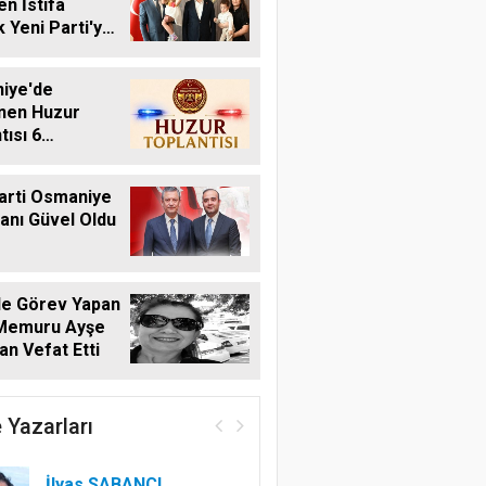
n İstifa
 Yeni Parti'ye
iye'de
nen Huzur
tısı 6
s'ta Yapılacak
arti Osmaniye
kanı Güvel Oldu
de Görev Yapan
 Memuru Ayşe
n Vefat Etti
 Yazarları
İlyas SABANCI