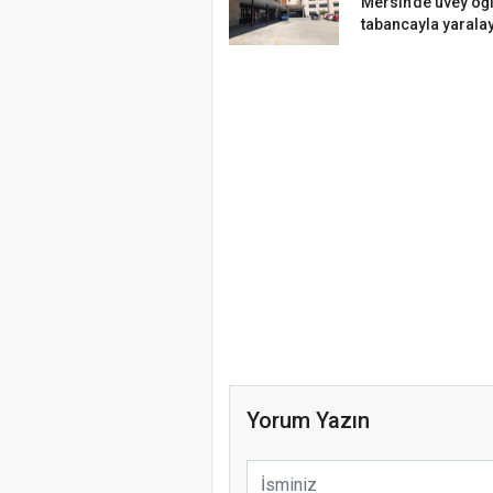
Mersin’de üvey oğ
tabancayla yaralay
Yorum Yazın