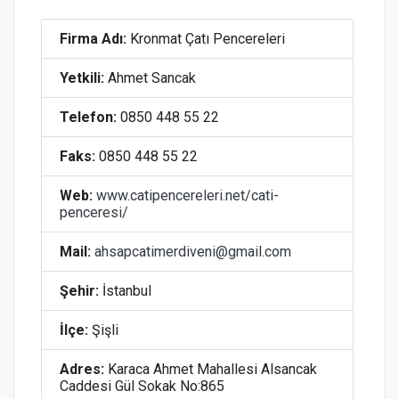
Firma Adı:
Kronmat Çatı Pencereleri
Yetkili:
Ahmet Sancak
Telefon:
0850 448 55 22
Faks:
0850 448 55 22
Web:
www.catipencereleri.net/cati-
penceresi/
Mail:
ahsapcatimerdiveni@gmail.com
Şehir:
İstanbul
İlçe:
Şişli
Adres:
Karaca Ahmet Mahallesi Alsancak
Caddesi Gül Sokak No:865