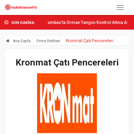
şkın Bak Osmani...
Sumbas’ta Orman Yangını Kontrol Altına Alındı
SON DAKİKA:
Kronmat Çatı Pencereleri
Ana Sayfa
Firma Rehberi
Kronmat Çatı Pencereleri