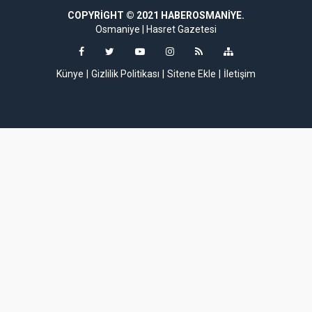
giriş
grandpashabet giriş
COPYRIGHT © 2021 HABEROSMANIYE.
grandpashabet
grandpashabet
grandpashabe
Osmaniye
|
Hasret Gazetesi
Künye
Gizlilik Politikası
Sitene Ekle
İletişim