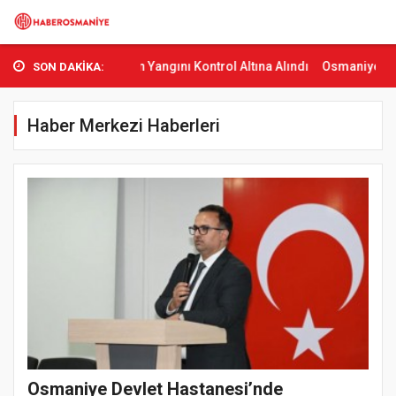
rman Yangını Kontrol Altına Alındı
Osmaniye’de Tren Çarpması: Ge
SON DAKİKA:
Haber Merkezi Haberleri
Osmaniye Devlet Hastanesi’nde