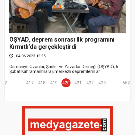
OŞYAD, deprem sonrası ilk programını
Kırmıtlı’da gerçekleştirdi
04-06-2023 12:25
Osmaniye Ozanlar, Şairler ve Yazarlar Derneği (OŞYAD), 6
Şubat Kahramanmaraş merkezli depremlerin ar...
2
...
417
418
419
420
421
422
423
...
552