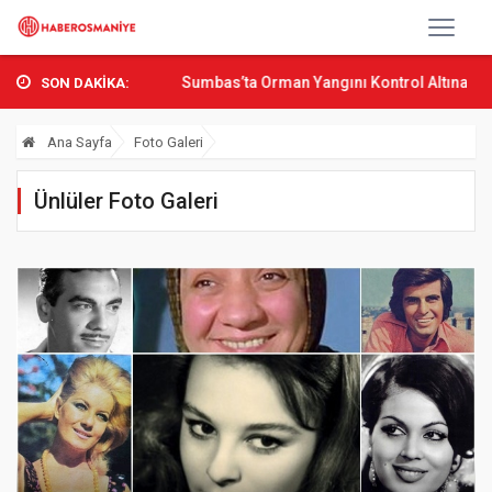
 Aşkın Bak Osmani...
Sumbas’ta Orman Yangını Kontrol Altına Alınd
SON DAKİKA:
Ana Sayfa
Foto Galeri
Ünlüler Foto Galeri